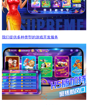
我们提供多种类型的游戏开发服务