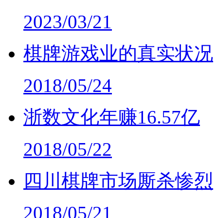
2023/03/21
棋牌游戏业的真实状况
2018/05/24
浙数文化年赚16.57亿
2018/05/22
四川棋牌市场厮杀惨烈
2018/05/21