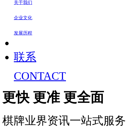
关于我们
企业文化
发展历程
联系
CONTACT
更快 更准 更全面
棋牌业界资讯一站式服务