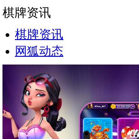
棋牌资讯
棋牌资讯
网狐动态