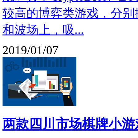
较高的博弈类游戏，分别
和波场上，吸...
2019/01/07
两款四川市场棋牌小游