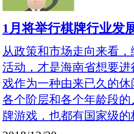
1月将举行棋牌行业发
从政策和市场走向来看，
活动，才是海南省想要进
戏作为一种由来已久的休
各个阶层和各个年龄段的
牌游戏，也都有国家级的