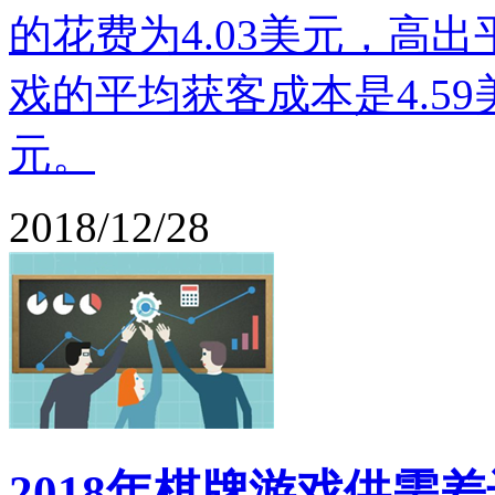
的花费为4.03美元，高出
戏的平均获客成本是4.59
元。
2018/12/28
2018年棋牌游戏供需差