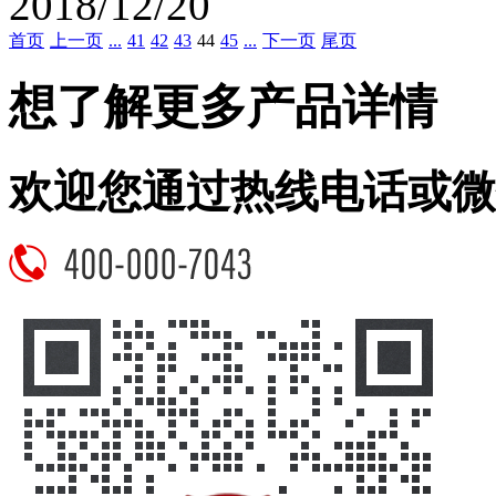
2018/12/20
首页
上一页
...
41
42
43
44
45
...
下一页
尾页
想了解更多产品详情
欢迎您通过热线电话或微