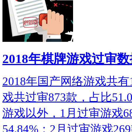
2018年棋牌游戏过审
2018年国产网络游戏共有
戏共过审873款，占比51
游戏以外，1月过审游戏6
54.84%；2月过审游戏2