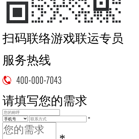
扫码联络游戏联运专员
服务热线
请填写您的需求
*
*