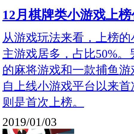
12月棋牌类小游戏上榜
从游戏玩法来看，上榜的
主游戏居多，占比50%
的麻将游戏和一款捕鱼游
自上线小游戏平台以来首
则是首次上榜。
2019/01/03