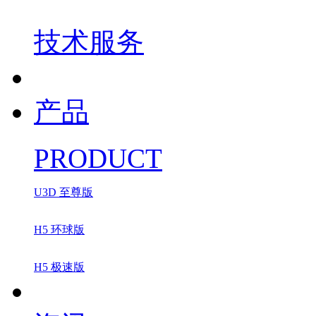
技术服务
产品
PRODUCT
U3D 至尊版
H5 环球版
H5 极速版