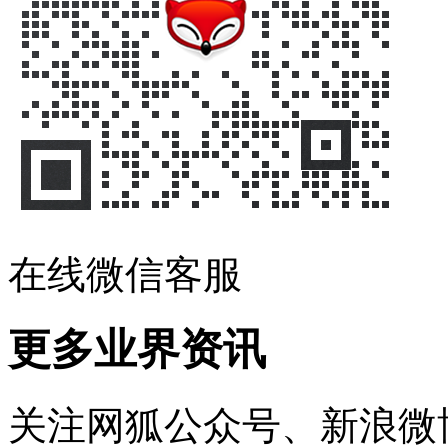
在线微信客服
更多业界资讯
关注网狐公众号、新浪微