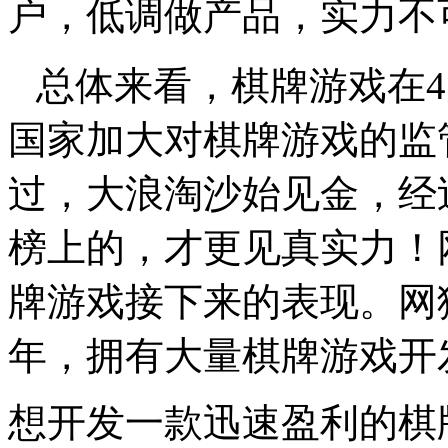
户，低调做产品，实力不
总体来看，棋牌游戏在
4
国家加大对棋牌游戏的监
过，大浪淘沙始见金，经
榜上的，才更见真实力！
牌游戏接下来的表现。
网
年，拥有大量棋牌游戏开
想开发一款迅速盈利的棋