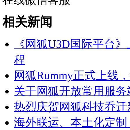
相关新闻
《网狐U3D国际平台
程
网狐Rummy正式上线
关于网狐开放常用服务
热烈庆贺网狐科技乔迁
海外联运、本土化定制