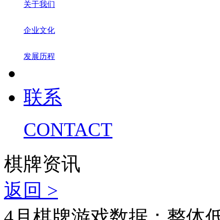
关于我们
企业文化
发展历程
联系
CONTACT
棋牌资讯
返回 >
4月棋牌游戏数据：整体