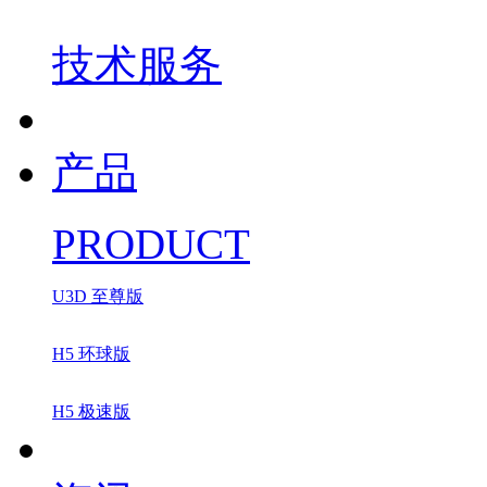
技术服务
产品
PRODUCT
U3D 至尊版
H5 环球版
H5 极速版