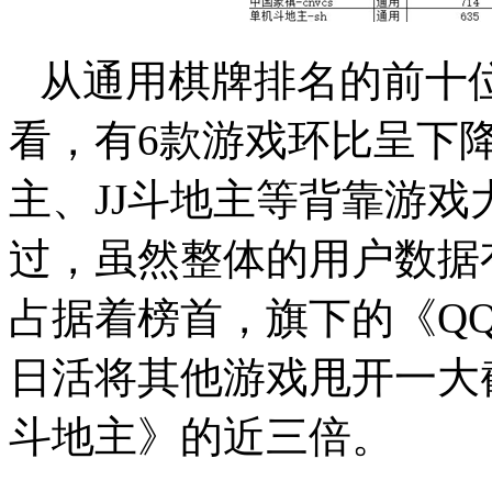
从通用棋牌排名的前十
看，有
6
款游戏环比呈下
主、
JJ
斗地主等背靠游戏
过，虽然整体的用户数据
占据着榜首，旗下的《
Q
日活将其他游戏甩开一大
斗地主》的近三倍。