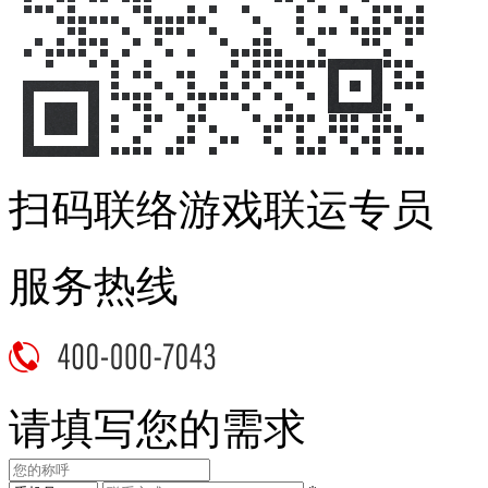
扫码联络游戏联运专员
服务热线
请填写您的需求