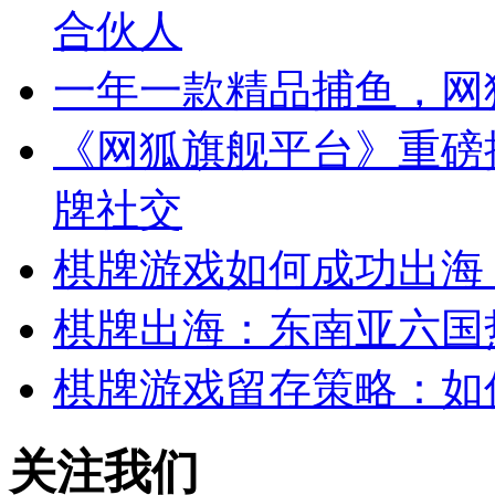
合伙人
一年一款精品捕鱼，网
《网狐旗舰平台》重磅
牌社交
棋牌游戏如何成功出海
棋牌出海：东南亚六国
棋牌游戏留存策略：如
关注我们