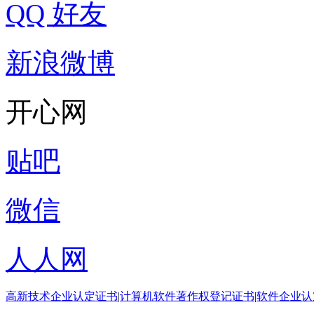
QQ 好友
新浪微博
开心网
贴吧
微信
人人网
高新技术企业认定证书
|
计算机软件著作权登记证书
|
软件企业认