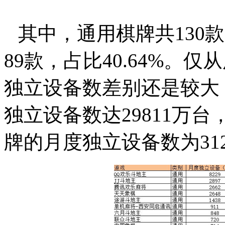
其中，通用棋牌共
130
款
89
款，占比
40.64%
。仅从
独立设备数差别还是较大
独立设备数达
29811
万台
牌的月度独立设备数为
31