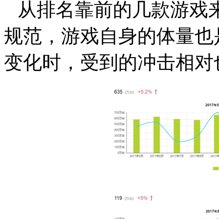
从排名靠前的几款游戏
规范，游戏自身的体量也
变化时，受到的冲击相对