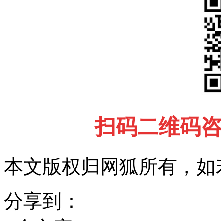
扫码二维码
本文版权归网狐所有，如
分享到：