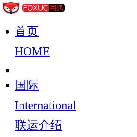
首页
HOME
国际
International
联运介绍