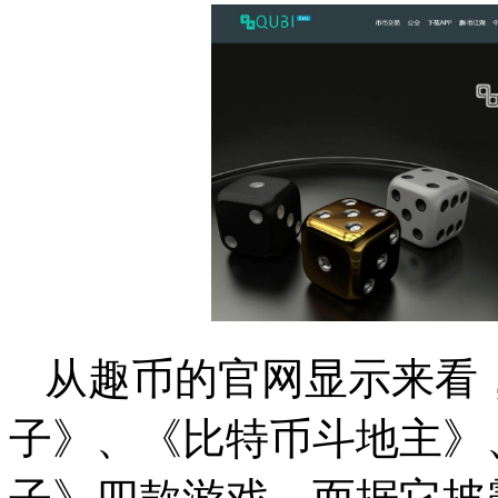
从趣币的官网显示来看
子》、《比特币斗地主》