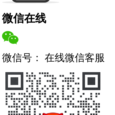
微信在线
微信号：
在线微信客服