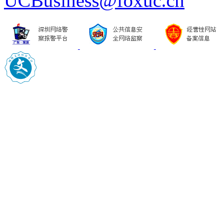
UCBusiness@foxuc.cn