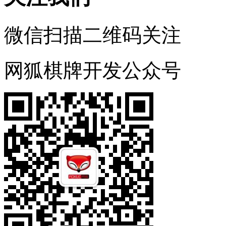
微信扫描二维码关注
网狐棋牌开发公众号