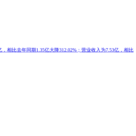
亿，相比去年同期1.35亿大降312.02%；营业收入为7.53亿，相比