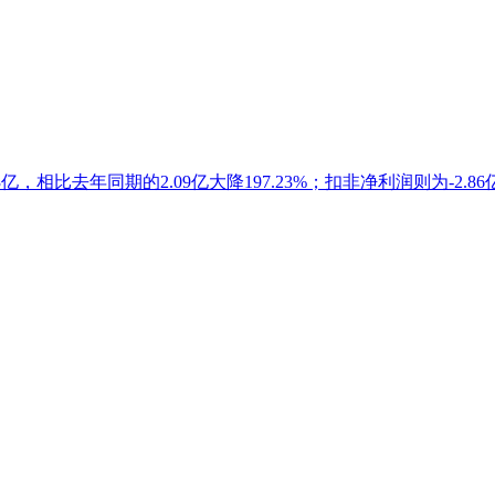
，相比去年同期的2.09亿大降197.23%；扣非净利润则为-2.86