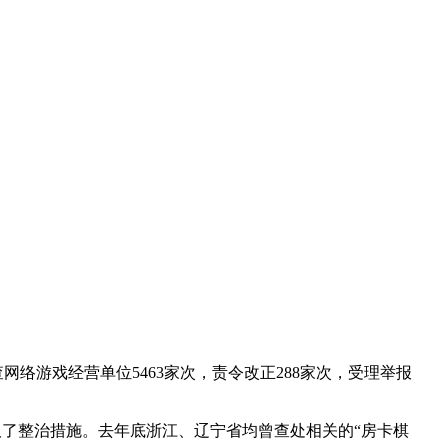
查网络游戏经营单位
5463
家次，责令改正
288
家次，受理举报
取了整治措施。去年底浙江、辽宁省均曾查处相关的
“
房卡棋