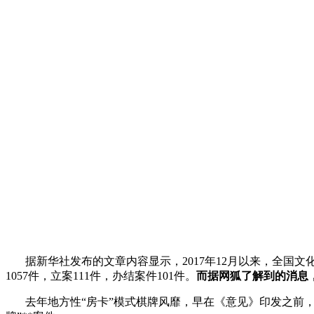
据新华社发布的文章内容显示，
2017
年
12
月以来，全国文
1057
件，立案
111
件，办结案件
101
件。
而据网狐了解到的消息
去年地方性
“
房卡
”
模式棋牌风靡，早在《意见》印发之前