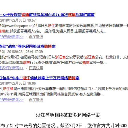
浙江等地相继破获多起网络**案
布了针对**账号的处置情况，截至
3
月
2
日，微信官方共计对
600