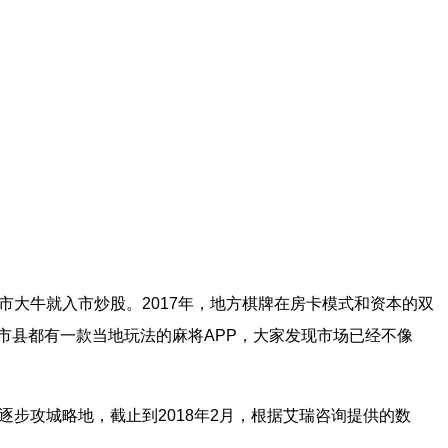
市大牛就入市炒股。
2017
年，地方棋牌在房卡模式和资本的双
市县都有一款当地玩法的麻将
APP
，大家发现市场已经不像
，逐步攻城略地，截止到
2018
年
2
月，根据艾瑞咨询提供的数