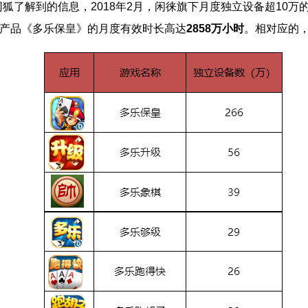
网狐了解到的信息，
2018
年
2
月，闲徕旗下月度独立设备超
10
万
产品《多乐保皇》的月度有效时长高达
2858
万小时
。相对应的