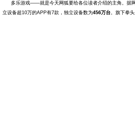
多乐游戏——就是今天网狐要给各位读者介绍的主角。据
立设备超
10
万的
APP
有
7
款，独立设备数为
456
万台
。旗下拳头