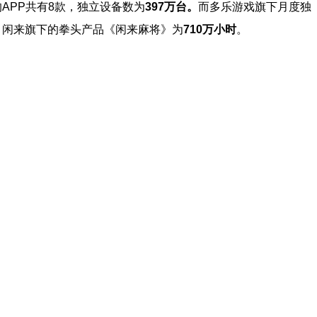
的
APP
共有
8
款，独立设备数为
397
万台
。
而多乐游戏旗下月度独
，闲来旗下的拳头产品《闲来麻将》为
710
万小时
。