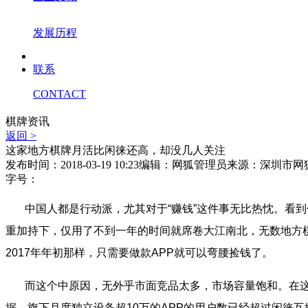
发展历程
联系
CONTACT
棋牌资讯
返回 >
这家地方棋牌月活比闲徕还高，却没几人关注
发布时间：2018-03-19 10:23
编辑：网狐管理员
来源：深圳市网
字号：
中国人都是行动派，尤其对于“赚钱”这件事无比热忱。
看到
重加持下，仅用了不到一年的时间就席卷大江南北，无数地方
2017
年年初那样，只需要做款
APP
就可以弯腰捡钱了。
而这个中原因，无外乎市面竞品太多，市场容量饱和。在这
据，旗下月度独立设备超
10
万的
APP的用户数
已经超过闲徕互