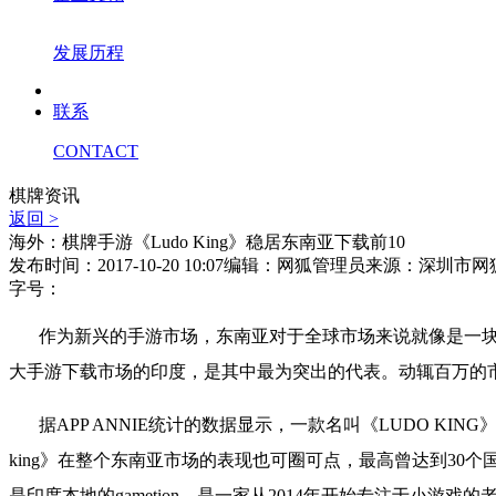
发展历程
联系
CONTACT
棋牌资讯
返回 >
海外：棋牌手游《Ludo King》稳居东南亚下载前10
发布时间：2017-10-20 10:07
编辑：网狐管理员
来源：深圳市网
字号：
作为新兴的手游市场，东南亚对于全球市场来说就像是一
大手游下载市场的印度，是其中最为突出的代表。动辄百万的
据
APP ANNIE
统计的数据显示，一款名叫《
LUDO KING
king
》在整个东南亚市场的表现也可圈可点，最高曾达到
30
个
是印度本地的
gametion
，是一家从
2014
年开始专注于小游戏的