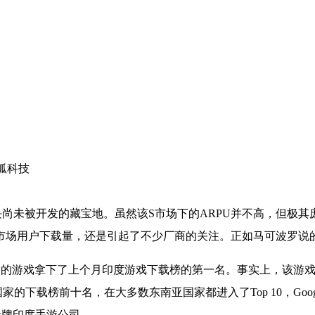
狐科技
块尚未被开发的藏宝地。虽然该
S
市场下的
ARPU
并不高，但极其
市场用户下载量，还是引起了不少厂商的关注。正如马可波罗说的
》的游戏拿下了上个月印度游戏下载榜的第一名。事实上，该游
国家的下载榜前十名，在大多数东南亚国家都进入了
Top 10
，
Goog
老牌印度手游公司。