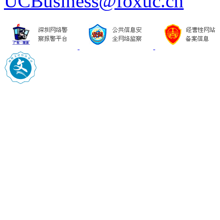
UCBusiness@foxuc.cn