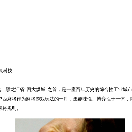
狐科技
、黑龙江省“四大煤城”之首，是一座百年历史的综合性工业城
鸡西麻将作为麻将游戏玩法的一种，集趣味性、博弈性于一体，
麻将规则。