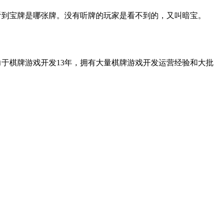
看到宝牌是哪张牌。没有听牌的玩家是看不到的，又叫暗宝。
于棋牌游戏开发13年，拥有大量棋牌游戏开发运营经验和大批