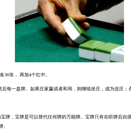
36张， 再加4个红中。
然后每一盘牌。如果庄家赢或者和局，则继续坐庄，成为连庄；
为宝牌，宝牌是可以替代任何牌的万能牌。宝牌只有在听牌后自
牌。