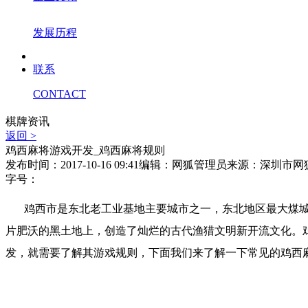
发展历程
联系
CONTACT
棋牌资讯
返回 >
鸡西麻将游戏开发_鸡西麻将规则
发布时间：2017-10-16 09:41
编辑：网狐管理员
来源：深圳市网
字号：
鸡西市是东北老工业基地主要城市之一，东北地区最大煤城
片肥沃的黑土地上，创造了灿烂的古代渔猎文明新开流文化。
发，就需要了解其游戏规则，下面我们来了解一下常见的鸡西