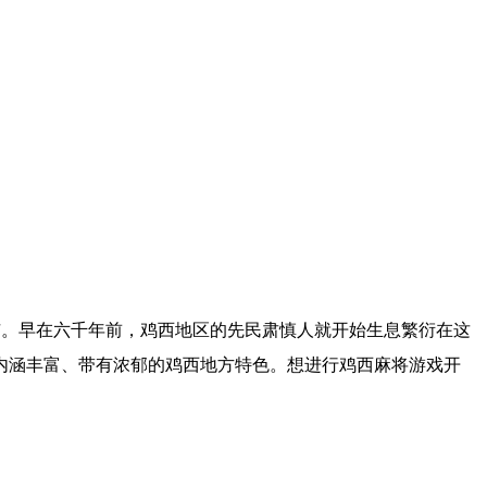
市。早在六千年前，鸡西地区的先民肃慎人就开始生息繁衍在这
内涵丰富、带有浓郁的鸡西地方特色。想进行鸡西麻将游戏开