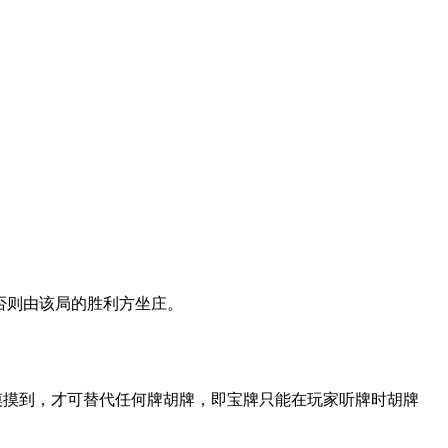
否则由该局的胜利方坐庄。
摸摸到，才可替代任何牌胡牌，即宝牌只能在玩家听牌时胡牌