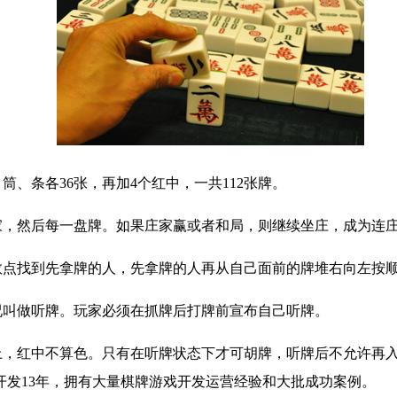
、条各36张，再加4个红中，一共112张牌。
家，然后每一盘牌。如果庄家赢或者和局，则继续坐庄，成为连
数点找到先拿牌的人，先拿牌的人再从自己面前的牌堆右向左按
况叫做听牌。玩家必须在抓牌后打牌前宣布自己听牌。
上，红中不算色。只有在听牌状态下才可胡牌，听牌后不允许再入
开发13年，拥有大量棋牌游戏开发运营经验和大批成功案例。