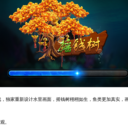
戏，独家重新设计水里画面，摇钱树栩栩如生，鱼类更加真实，
旁观。