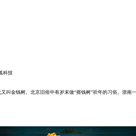
狐科技
此又叫金钱树。北京旧俗中有岁末做
“
摇钱树
”
祈年的习俗。浙南