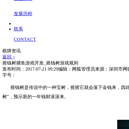
发展历程
联系
CONTACT
棋牌资讯
返回 >
摇钱树捕鱼游戏开发_摇钱树游戏规则
发布时间：2017-07-21 09:29
编辑：网狐管理员
来源：深圳市网
字号：
摇钱树是传说中的一种宝树，摇摇它就会落下金钱来，因
树
”
，预示新的一年钱财滚滚来。