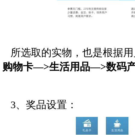
所选取的实物，也是根据用
购物卡
—>
生活用品
—>
数码
3
、奖品设置：