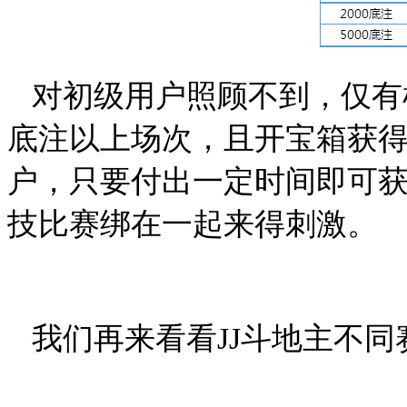
对初级用户照顾不到，仅有
底注以上场次，且开宝箱获
户，只要付出一定时间即可
技比赛绑在一起来得刺激。
我们再来看看
JJ
斗地主不同