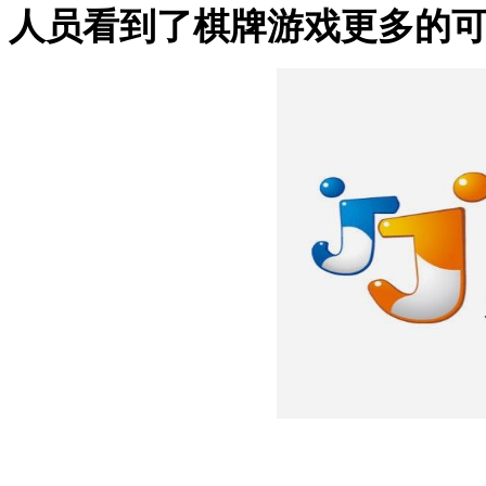
人员看到了棋牌游戏更多的