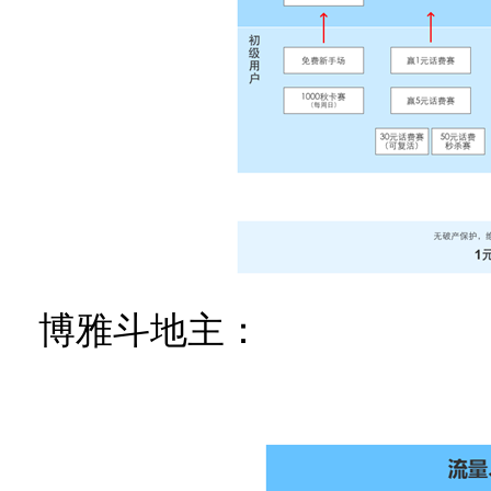
博雅斗地主：