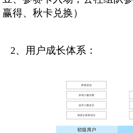
赢得、秋卡兑换）
2
、用户成长体系：