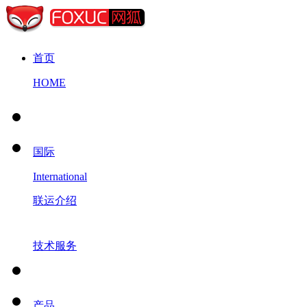
首页
HOME
国际
International
联运介绍
技术服务
产品