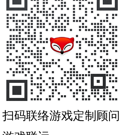
扫码联络游戏定制顾问