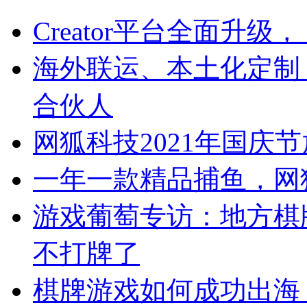
Creator平台全面升
海外联运、本土化定制
合伙人
网狐科技2021年国庆
一年一款精品捕鱼，网
游戏葡萄专访：地方棋
不打牌了
棋牌游戏如何成功出海