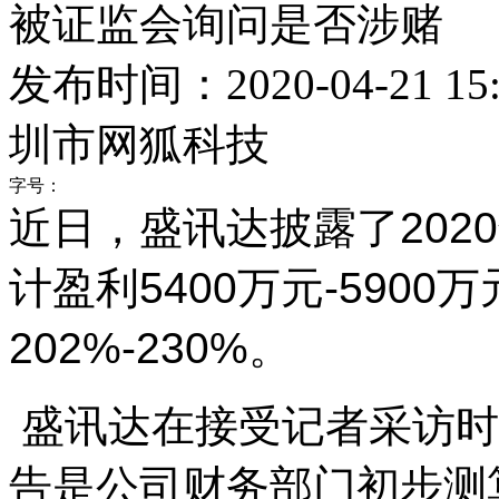
被证监会询问是否涉赌
发布时间：2020-04-21 15:
圳市网狐科技
字号：
近日，盛讯达披露了202
计盈利5400万元-590
202%-230%。
盛讯达在接受记者采访时
告是公司财务部门初步测