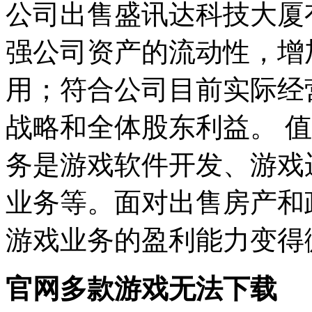
公司出售盛讯达科技大厦
强公司资产的流动性，增
用；符合公司目前实际经
战略和全体股东利益。
值
务是游戏软件开发、游戏
业务等。面对出售房产和
游戏业务的盈利能力变得
官网多款游戏无法下载