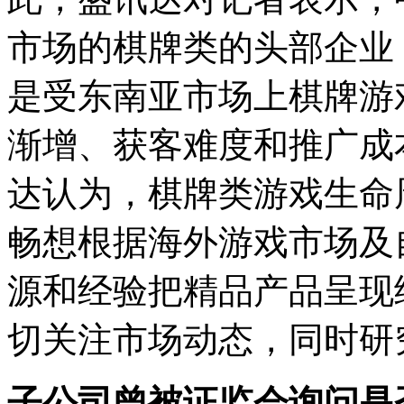
市场的棋牌类的头部企业
是受东南亚市场上棋牌游
渐增、获客难度和推广成
达认为，棋牌类游戏生命
畅想根据海外游戏市场及
源和经验把精品产品呈现
切关注市场动态，同时研
子公司曾被证监会询问是