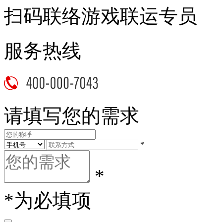
扫码联络游戏联运专员
服务热线
请填写您的需求
*
*
*为必填项