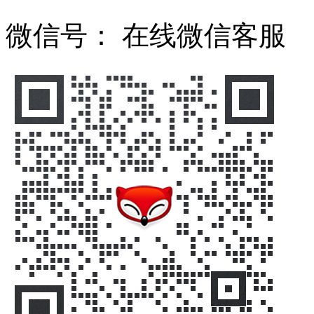
微信号：
在线微信客服