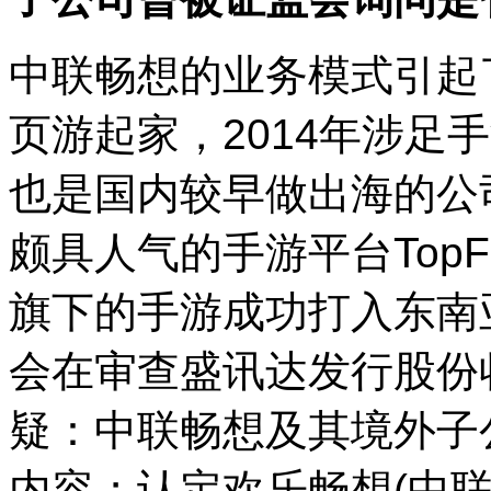
中联畅想的业务模式引起
页游起家，2014年涉足
也是国内较早做出海的公
颇具人气的手游平台TopF
旗下的手游成功打入东南
会在审查盛讯达发行股份
疑：中联畅想及其境外子
内容；认定欢乐畅想(中