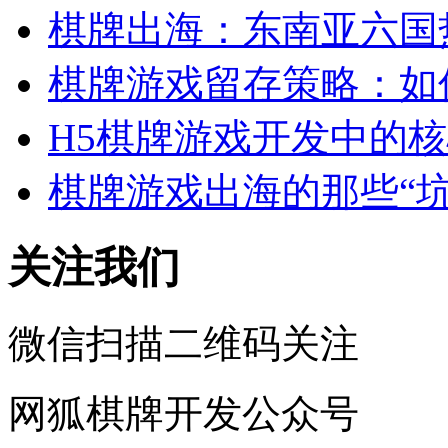
棋牌出海：东南亚六国
棋牌游戏留存策略：如
H5棋牌游戏开发中的
棋牌游戏出海的那些“
关注我们
微信扫描二维码关注
网狐棋牌开发公众号