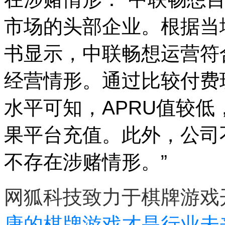
市场的头部企业。根据当
书显示，中联畅想运营符
经营情形。通过比较付费
水平可知，APRU值较
果平台充值。此外，公司
不存在涉赌情形。”
网狐科技致力于棋牌游戏
康的棋牌游戏才是行业未