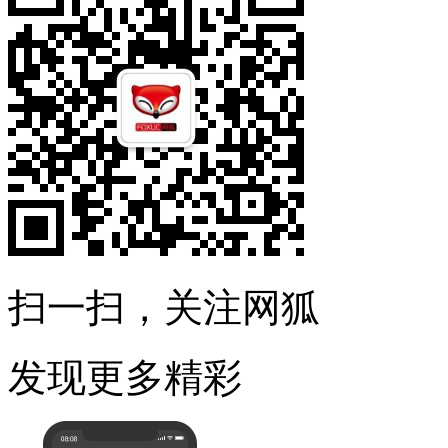
扫一扫，关注网狐
发现更多精彩