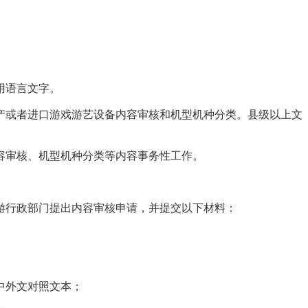
用语言文字。
产或者进口游戏游艺设备内容审核和机型机种分类。县级以上文
容审核、机型机种分类等内容事务性工作。
游行政部门提出内容审核申请，并提交以下材料：
中外文对照文本；