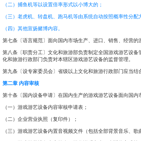
（二）捕鱼机等以设置倍率形式以小博大的；
（三）老虎机、转盘机、跑马机等由系统自动按照概率性分配
（四）其他宣扬赌博内容。
第七条〔语言规范〕面向国内市场生产、进口、销售、经营的
第八条〔职责分工〕文化和旅游部负责制定全国游戏游艺设备
化和旅游行政部门负责对本辖区游戏游艺设备的监督管理。
第九条〔设专家委员会〕省级以上文化和旅游行政部门应当结
第二章 内容审核
第十条〔国内设备申请〕在国内生产的游戏游艺设备面向国内
（一）游戏游艺设备内容审核申请表；
（二）企业营业执照（复印件）；
（三）游戏游艺设备内置音视频文件（包括全部背景音乐、歌