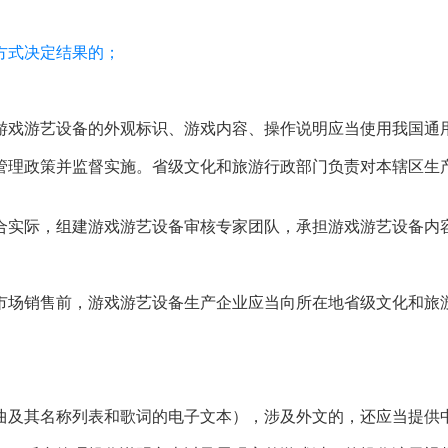
方式决定结果的；
游戏游艺设备的外观标识、游戏内容、操作说明应当使用我国通
管理政策并监督实施。省级文化和旅游行政部门负责对本辖区生
合实际，组建游戏游艺设备审核专家团队，承担游戏游艺设备内
市场销售前，游戏游艺设备生产企业应当向所在地省级文化和旅
曲及其名称列表和歌词的电子文本），涉及外文的，还应当提供