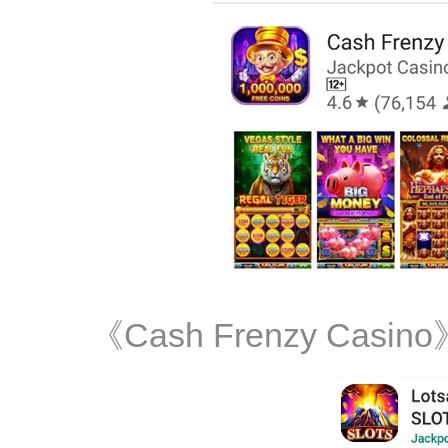
《Cash Frenzy Casi