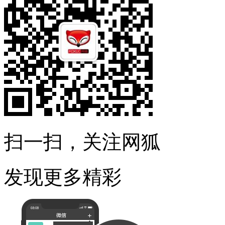
扫一扫，关注网狐
发现更多精彩