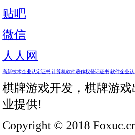
贴吧
微信
人人网
高新技术企业认定证书
|
计算机软件著作权登记证书
|
软件企业认
棋牌游戏开发，棋牌游戏出
业提供!
Copyright © 2018 Foxuc.cn.