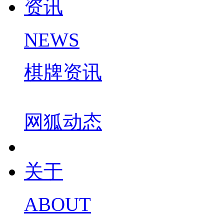
资讯
NEWS
棋牌资讯
网狐动态
关于
ABOUT