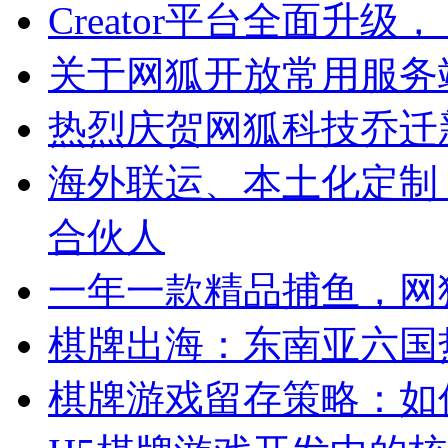
Creator平台全面升
关于网狐开放常用服务
热烈庆贺网狐科技乔迁
海外联运、本土化定制
合伙人
一年一款精品捕鱼，网
棋牌出海：东南亚六国
棋牌游戏留存策略：如