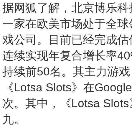
据网狐了解，北京博乐科技
一家在欧美市场处于全球
戏公司。目前已经完成估
连续实现年复合增长率4
持续前50名。其主力游戏《Ca
《Lotsa Slots》在Goo
次。其中，《Lotsa Sl
九。