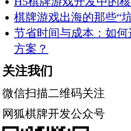
H5棋牌游戏开发中的
棋牌游戏出海的那些“
节省时间与成本：如何
方案？
关注我们
微信扫描二维码关注
网狐棋牌开发公众号