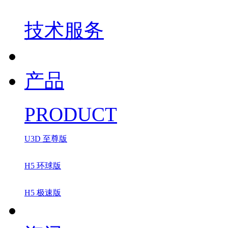
技术服务
产品
PRODUCT
U3D 至尊版
H5 环球版
H5 极速版