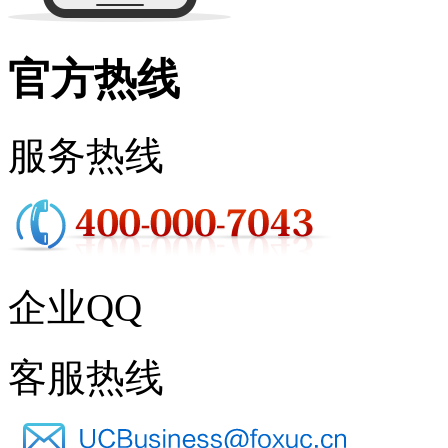
官方热线
服务热线
企业QQ
客服热线