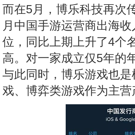
而在5月，博乐科技再次传来
月中国手游运营商出海收
位，同比上期上升了4个
高。对一家成立仅5年的
与此同时，博乐游戏也是
戏、博弈类游戏作为主营