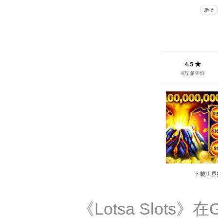
《Lotsa Slots》