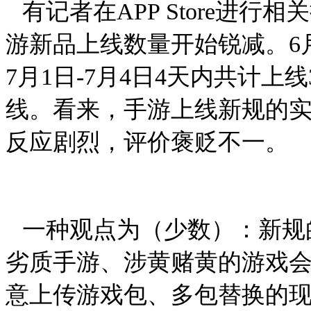
有记者在
APP Store
进行相关
游新品上线数量开始锐减。
6
7
月
1
日
-7
月
4
日
4
天内共计上线
线。看来，手游上线新规的
反应剧烈，评价褒贬不一。
一种观点为（少数）：新规
劣质手游、涉黄赌黄的游戏
意上传游戏包、多包替换的