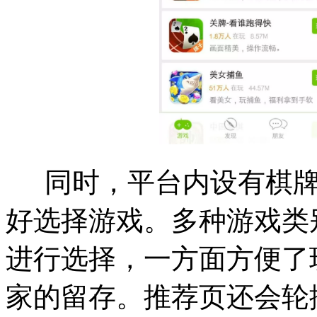
同时，平台内设有棋牌
好选择游戏。多种游戏类
进行选择，一方面方便了
家的留存。推荐页还会轮