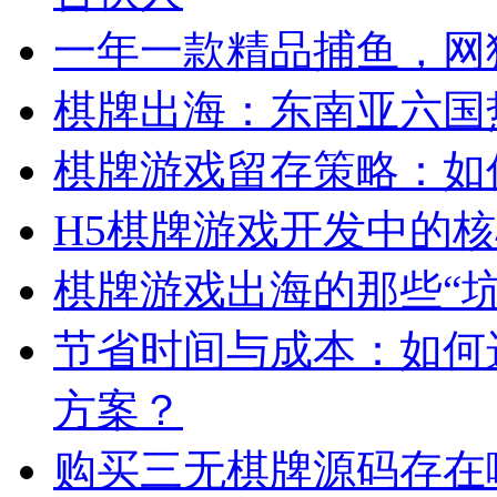
一年一款精品捕鱼，网
棋牌出海：东南亚六国
棋牌游戏留存策略：如
H5棋牌游戏开发中的
棋牌游戏出海的那些“
节省时间与成本：如何
方案？
购买三无棋牌源码存在