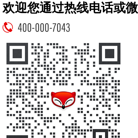
欢迎您通过热线电话或微