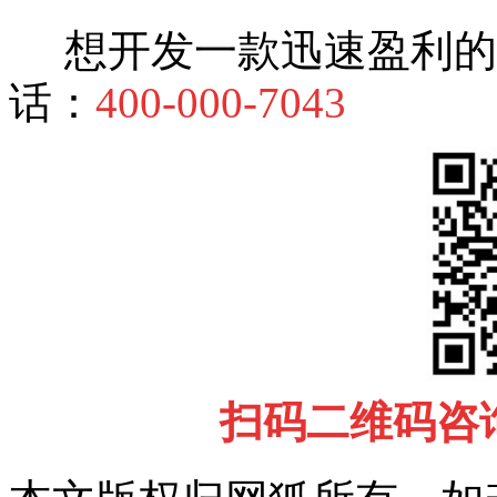
想开发一款迅速盈利的
话：
400-000-7043
扫码二维码咨