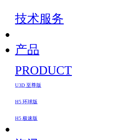
技术服务
产品
PRODUCT
U3D 至尊版
H5 环球版
H5 极速版