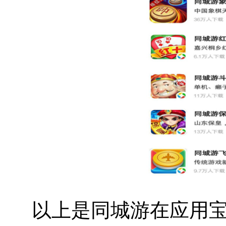
以上是同城游在应用宝