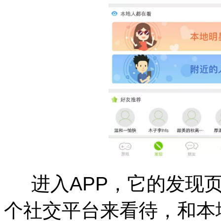
进入APP，它的发现页
个社交平台来看待，和本