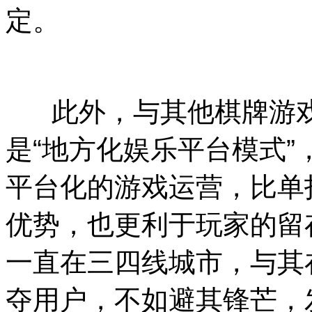
定。
此外，与其他棋牌游戏
是“地方化娱乐平台模式
平台化的游戏运营，比单
优势，也更利于玩家的留
一直在三四线城市，与其
夺用户，不如避其锋芒，