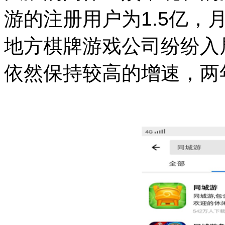
游的注册用户为1.5亿，
地方棋牌游戏公司纷纷入
依然保持较高的增速，两年