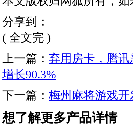
本文版权归网狐所有，如
分享到：
( 全文完 )
上一篇：
弃用房卡，腾讯
增长90.3%
下一篇：
梅州麻将游戏开
想了解更多产品详情