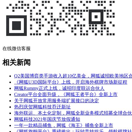
在线微信客服
相关新闻
Q2美国博弈类手游收入超10亿美金，网狐诚招欧美地区
《网狐U3D国际平台》上线，开启海外棋牌市场新征程
网狐Rummy正式上线，诚招印度联运合伙人
Creator平台全面升级，《网狐王者平台》全新上市
关于网狐开放常用服务端扩展接口的决定
热烈庆贺网狐科技乔迁新址
海外联运、本土化定制，网狐全新业务模式招募全球合伙
网狐科技2021年国庆节放假通知
一年一款精品捕鱼，网狐《海王》捕鱼全新上市
《网狐旗舰平台》重磅推出：玩转竞技娱乐，领航棋牌社