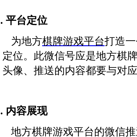
.
平台定位
为地方
棋牌游戏平台
打造一
定位。此微信号应是地方棋
头像、推送的内容都要与对
.
内容展现
地方棋牌游戏平台的微信推