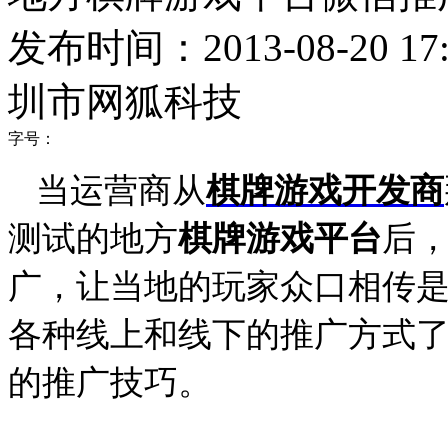
发布时间：2013-08-20 17:
圳市网狐科技
字号：
当运营商从
棋牌游戏开发商
测试的地方
棋牌游戏平台
后
广，让当地的玩家众口相传
各种线上和线下的推广方式
的推广技巧。