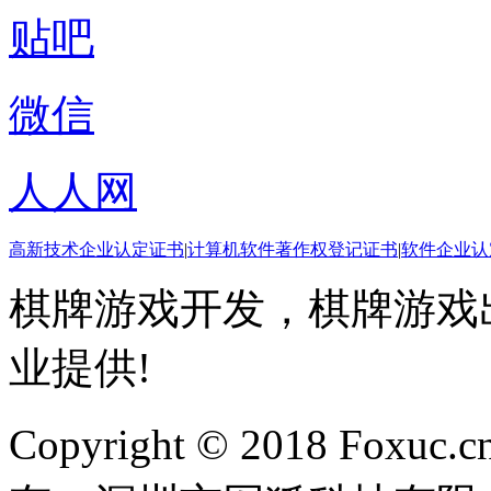
贴吧
微信
人人网
高新技术企业认定证书
|
计算机软件著作权登记证书
|
软件企业认
棋牌游戏开发，棋牌游戏出
业提供!
Copyright © 2018 Foxuc.cn.