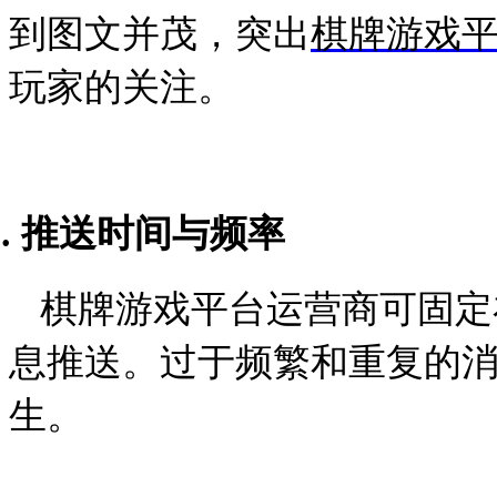
到图文并茂，突出
棋牌游戏
玩家的关注。
.
推送时间与频率
棋牌游戏平台运营商可固定
息推送。过于频繁和重复的
生。