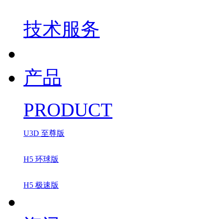
技术服务
产品
PRODUCT
U3D 至尊版
H5 环球版
H5 极速版