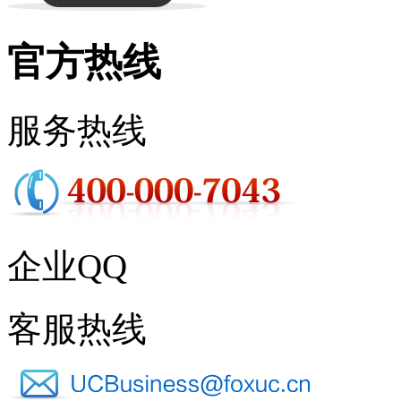
官方热线
服务热线
企业QQ
客服热线