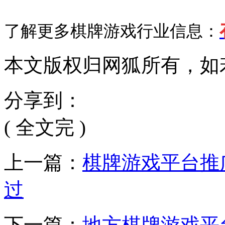
了解更多棋牌游戏行业信息：
本文版权归网狐所有，如
分享到：
( 全文完 )
上一篇：
棋牌游戏平台推
过
下一篇：
地方棋牌游戏平