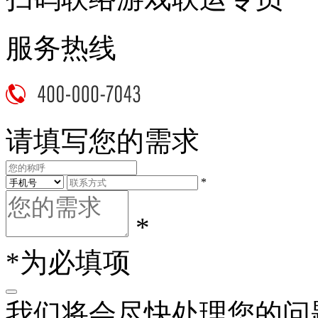
服务热线
请填写您的需求
*
*
*为必填项
我们将会尽快处理您的问