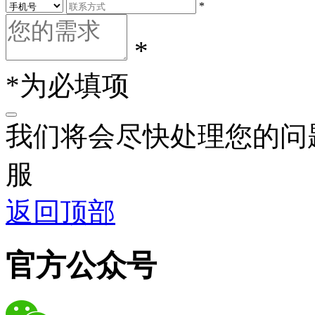
*
*
*为必填项
我们将会尽快处理您的问
服
返回顶部
官方公众号