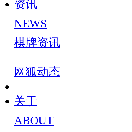
资讯
NEWS
棋牌资讯
网狐动态
关于
ABOUT