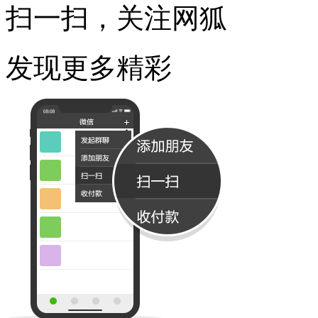
扫一扫，关注网狐
发现更多精彩