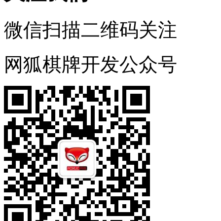
微信扫描二维码关注
网狐棋牌开发公众号