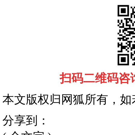
扫码二维码咨
本文版权归网狐所有，如
分享到：