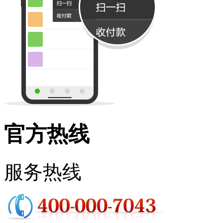
官方热线
服务热线