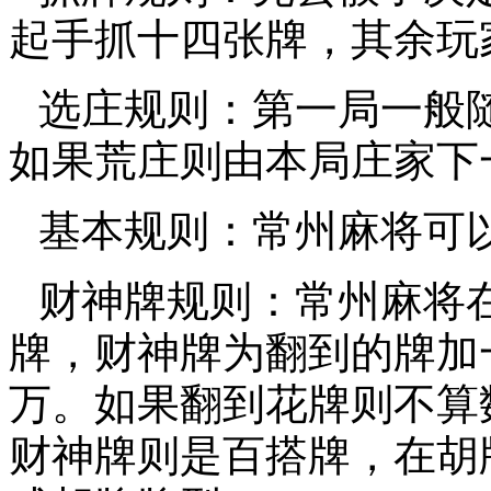
起手抓十四张牌，其余玩
选庄规则：第一局一般
如果荒庄则由本局庄家下
基本规则：常州麻将可
财神牌规则：常州麻将
牌，财神牌为翻到的牌加
万。如果翻到花牌则不算
财神牌则是百搭牌，在胡