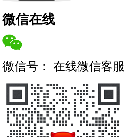
微信在线
微信号：
在线微信客服