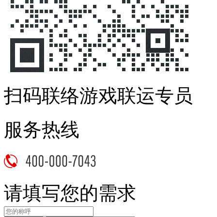
扫码联络游戏联运专员
服务热线
请填写您的需求