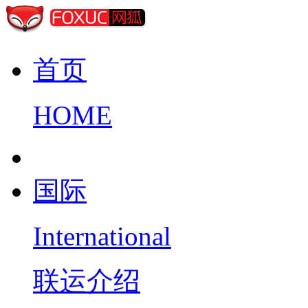
首页
HOME
国际
International
联运介绍