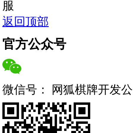
服
返回顶部
官方公众号
微信号：
网狐棋牌开发公