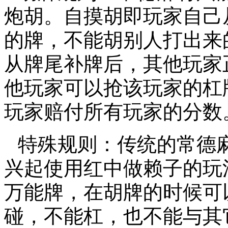
炮胡。自摸胡即玩家自己
的牌，不能胡别人打出来
从牌尾补牌后，其他玩家
他玩家可以抢该玩家的杠
玩家赔付所有玩家的分数
特殊规则：传统的常德
兴起使用红中做赖子的玩
万能牌，在胡牌的时候可
碰，不能杠，也不能与其