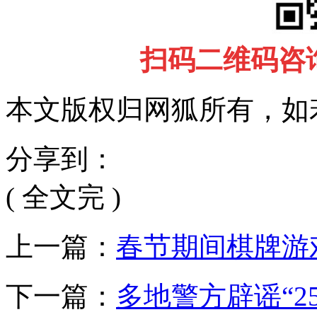
扫码二维码咨
本文版权归网狐所有，如
分享到：
( 全文完 )
上一篇：
春节期间棋牌游
下一篇：
多地警方辟谣“2