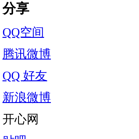
分享
QQ空间
腾讯微博
QQ 好友
新浪微博
开心网