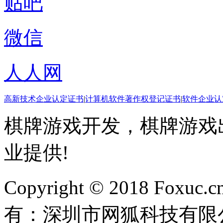
贴吧
微信
人人网
高新技术企业认定证书
|
计算机软件著作权登记证书
|
软件企业认
棋牌游戏开发，棋牌游戏出
业提供!
Copyright © 2018 Foxuc.cn.
有：深圳市网狐科技有限