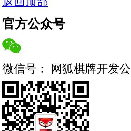
返回顶部
官方公众号
微信号：
网狐棋牌开发公