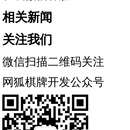
相关新闻
关注我们
微信扫描二维码关注
网狐棋牌开发公众号