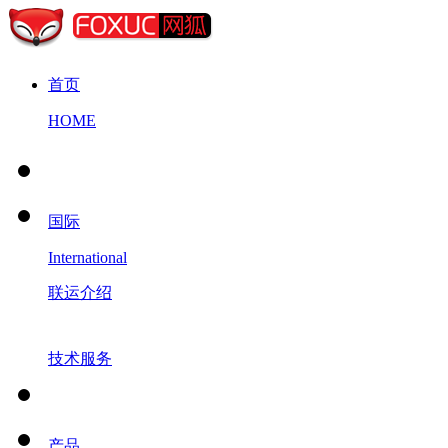
首页
HOME
国际
International
联运介绍
技术服务
产品