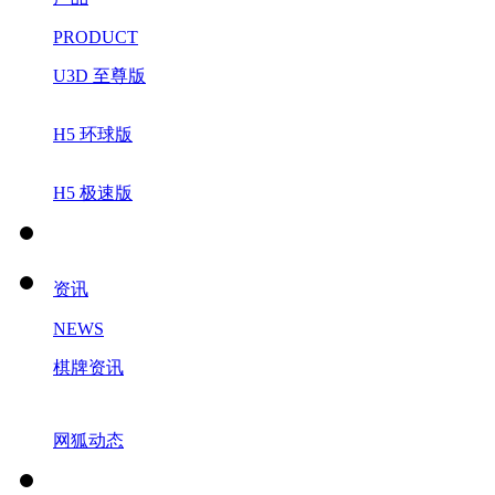
PRODUCT
U3D 至尊版
H5 环球版
H5 极速版
资讯
NEWS
棋牌资讯
网狐动态