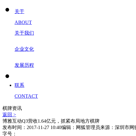
关于
ABOUT
关于我们
企业文化
发展历程
联系
CONTACT
棋牌资讯
返回 >
博雅互动Q3营收1.64亿元，抓紧布局地方棋牌
发布时间：2017-11-27 10:40
编辑：网狐管理员
来源：深圳市网
字号：