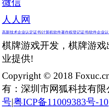
微信
人人网
高新技术企业认定证书
|
计算机软件著作权登记证书
|
软件企业认
棋牌游戏开发，棋牌游戏出
业提供!
Copyright © 2018 Foxuc.cn.
有：深圳市网狐科技有限
号
|
粤ICP备11009383号-10