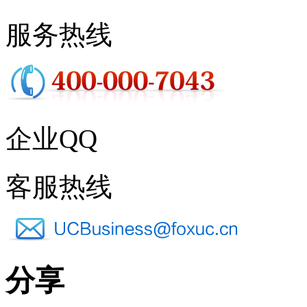
服务热线
企业QQ
客服热线
分享