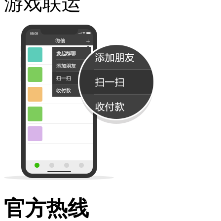
游戏联运
官方热线