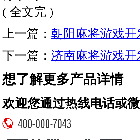
( 全文完 )
上一篇：
朝阳麻将游戏开
下一篇：
济南麻将游戏开
想了解更多产品详情
欢迎您通过热线电话或微