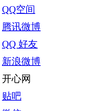
QQ空间
腾讯微博
QQ 好友
新浪微博
开心网
贴吧