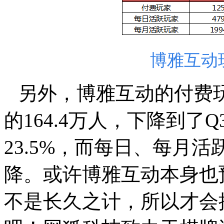
博雅互动
另外，博雅互动的付费
的
164.4
万人，下降到了
Q
23.5%
，而每日、每月活
降。或许博雅互动本身也
不是长久之计，所以才会