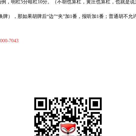
为例，明杠
5
分暗杠
10
分。（不胡也算杠，黄庄也算杠，也就是说
牌），那如果胡牌后“边”“夹”加
1
番，报听加
1
番；普通胡不允
-000-7043