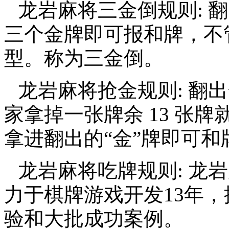
龙岩麻将三金倒规则: 
三个金牌即可报和牌，不
型。称为三金倒。
龙岩麻将抢金规则: 翻
家拿掉一张牌余 13 张
拿进翻出的“金”牌即可
龙岩麻将吃牌规则: 龙
力于棋牌游戏开发13年
验和大批成功案例。