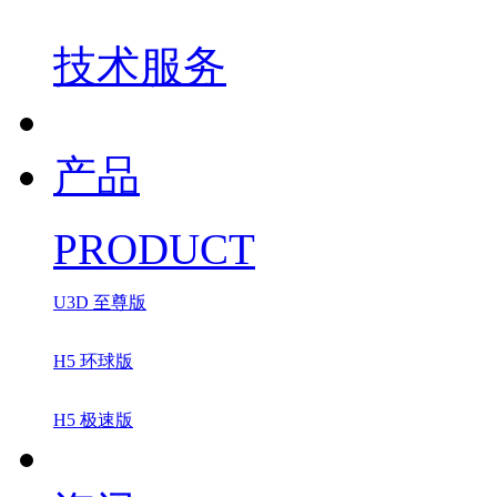
技术服务
产品
PRODUCT
U3D 至尊版
H5 环球版
H5 极速版