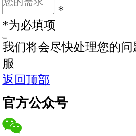
*
*为必填项
我们将会尽快处理您的问
服
返回顶部
官方公众号