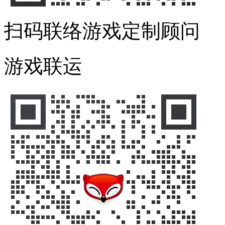
扫码联络游戏定制顾问
游戏联运