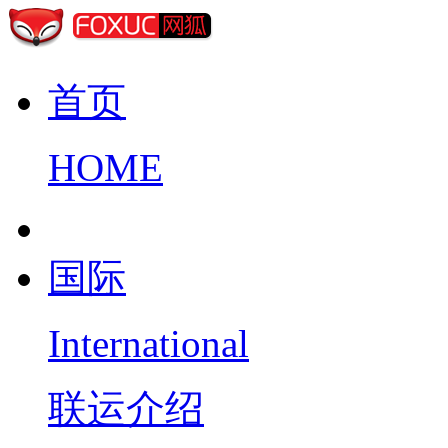
首页
HOME
国际
International
联运介绍