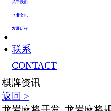
关于我们
企业文化
发展历程
联系
CONTACT
棋牌资讯
返回 >
龙岩麻将开发_龙岩麻将