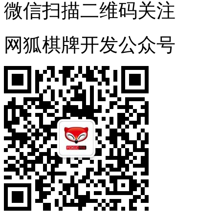
微信扫描二维码关注
网狐棋牌开发公众号