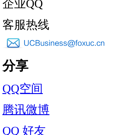
企业QQ
客服热线
分享
QQ空间
腾讯微博
QQ 好友