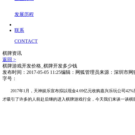
发展历程
联系
CONTACT
棋牌资讯
返回 >
棋牌游戏开发价格_棋牌开发多少钱
发布时间：2017-05-05 11:25
编辑：网狐管理员
来源：深圳市网
字号：
2017
年
1
月，天神娱乐宣布拟以现金
4.69
亿元收购嘉兴乐玩公司
42%
才吸引了许多的人前赴后继的进入棋牌游戏行业，今天我们来谈一谈棋