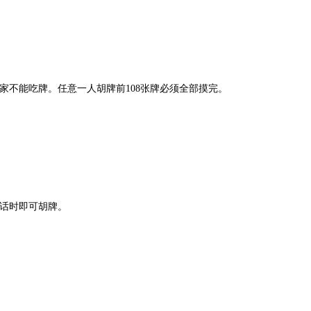
家不能吃牌。任意一人胡牌前
108
张牌必须全部摸完。
话时即可胡牌。