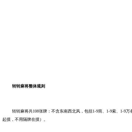
转转麻将整体规则
转转麻将共
108
张牌：不含东南西北风，包括
1-9
筒、
1-9
索、
1-9
万
起摸，不用隔牌在摸）。