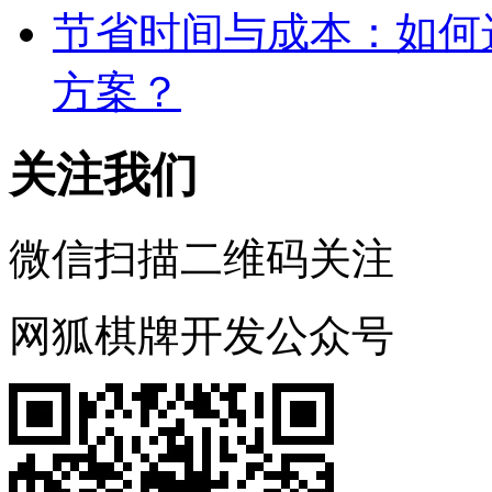
节省时间与成本：如何
方案？
关注我们
微信扫描二维码关注
网狐棋牌开发公众号