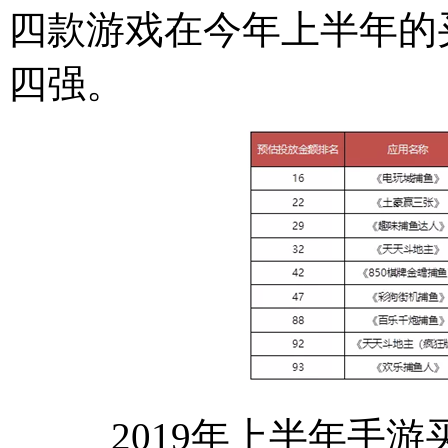
四款游戏在今年上半年的
四强。
2019年上半年手游