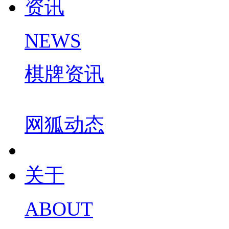
资讯
NEWS
棋牌资讯
网狐动态
关于
ABOUT