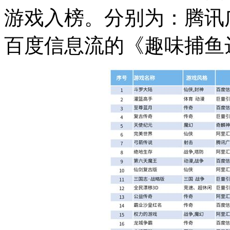
游戏入榜。分别为：腾讯
百度信息流的《趣味捕鱼