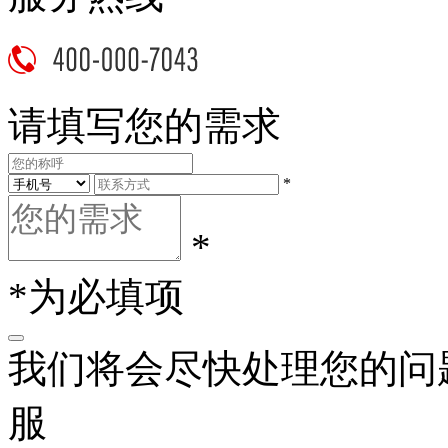
请填写您的需求
*
*
*为必填项
我们将会尽快处理您的问
服