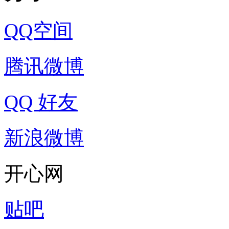
QQ空间
腾讯微博
QQ 好友
新浪微博
开心网
贴吧