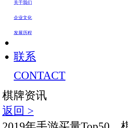
关于我们
企业文化
发展历程
联系
CONTACT
棋牌资讯
返回 >
2019年手游买量Top50