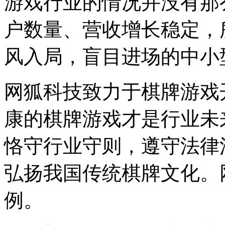
游戏行业的情况并没有那
户数量、营收增长稳定，
风入局，盲目进场的中小
网狐科技致力于棋牌游戏开
康的棋牌游戏才是行业未
恪守行业守则，遵守法律
弘扬我国传统棋牌文化。
例。