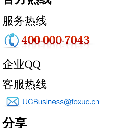
服务热线
企业QQ
客服热线
分享