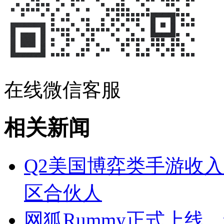
在线微信客服
相关新闻
Q2美国博弈类手游收入
区合伙人
网狐Rummy正式上线