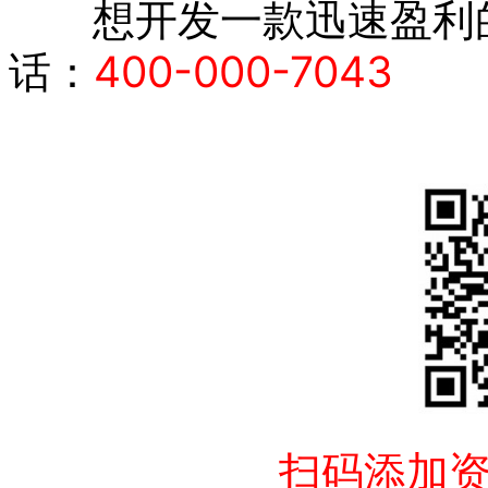
想开发一款迅速盈利
话：
400-000-7043
扫码添加