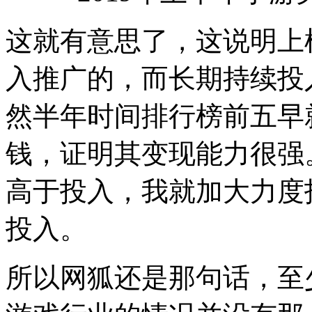
这就有意思了，这说明上
入推广的，而长期持续投
然半年时间排行榜前五早
钱，证明其变现能力很强
高于投入，我就加大力度
投入。
所以网狐还是那句话，至