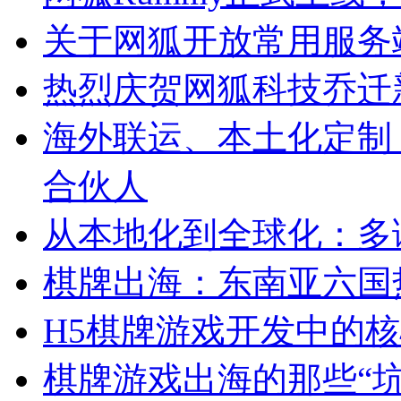
关于网狐开放常用服务
热烈庆贺网狐科技乔迁
海外联运、本土化定制
合伙人
从本地化到全球化：多
棋牌出海：东南亚六国
H5棋牌游戏开发中的
棋牌游戏出海的那些“