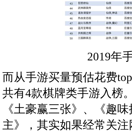
2019年
而从手游买量预估花费to
共有4款棋牌类手游入榜
《土豪赢三张》、《趣味
主》，其实如果经常关注