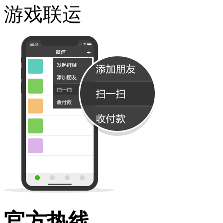
游戏联运
官方热线