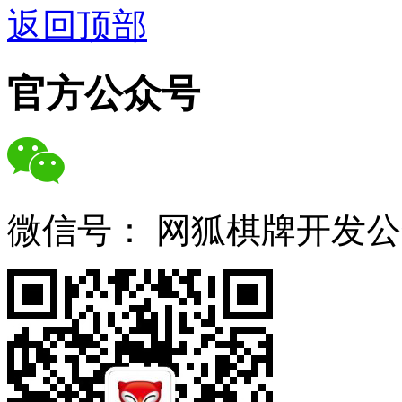
返回顶部
官方公众号
微信号：
网狐棋牌开发公