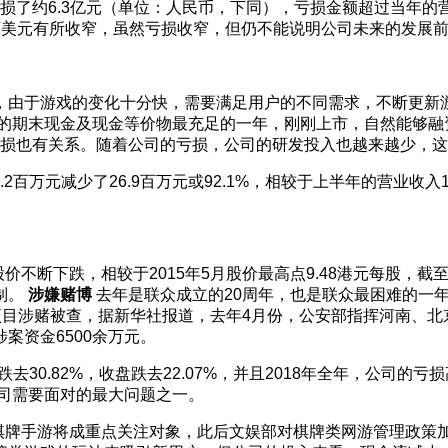
是亏损了约6.3亿元（单位：人民币，下同），亏损金额超过当年的
38百万美元有所收窄，虽然亏损收窄，但仍不能说明公司未来的发展
，由于游戏的变化十分快，需要满足用户的不同需求，不断更新
的期末现金及现金等价物最充足的一年，刚刚上市，自然能够融资
司的亏损也有关系。随着公司的亏损，公司的研发投入也越来越少，
2百万元减少了26.9百万元或92.1%，相较于上半年的营业收入
不断下跌，相较于2015年5月股价最高点9.48港元每股，截至20
制。
涉嫌赌博
去年是联众成立的20周年，也是联众最困难的一年
项目涉赌被查，据新华社报道，去年4月份，公安部指挥河南、
案资金6500余万元。
高跌去30.82%，收盘跌去22.07%，并且2018年全年，公司
司需要面对的最大问题之一。
中棋牌手游将成重点关注对象，此后文娱部对棋牌类网游管理政策