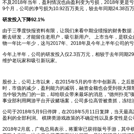
不及2018年当年，盈利情况也由盈利变为亏损，2018年更
9个月，公司的净亏损为10.92百万美元，较去年同期24.
研发投入下降92.1%
由于三季度快报资料有限，让我们来看中期业绩报的财务数据
断去研发，才能留住老用户，吸引新用户。
上市当年，是联众
物一年比一年少，这与2017年、2018年及今年上半年公
今年上半年，公司的研发投入仅2.3百万元，相较于去年同期29.
维护老玩家和吸引新玩家。
股价上，公司上市以来，在2015年5月的牛市中创新高，之后股价
时，市值的减少，盈利能力的减弱，融资金额也会受到很大限
当中较为热门的一款，却给联众带来最坏的消息，“德州扑克”
事业部利用网游平台开设赌场案，公司多位高管被查抓，冻结涉
公司于2018年5月9日停牌，在2018年5月11日复牌，当天最
盈利的全部利润。
棋牌类游戏政策的不确定性以及多变性是公
2018年2月底，广电总局表示，将重审已获得版号手游，其