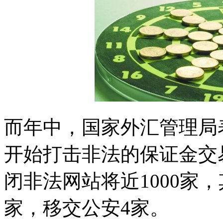
而年中，国家外汇管理局
开始打击非法的保证金交
闭非法网站将近1000家，
家，移交公安4家。