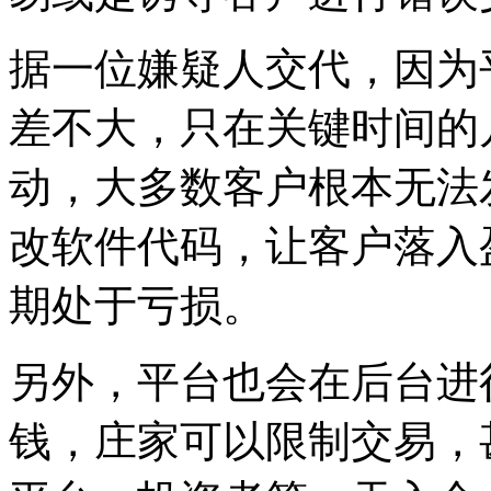
据一位嫌疑人交代，因为
差不大，只在关键时间的
动，大多数客户根本无法
改软件代码，让客户落入
期处于亏损。
另外，平台也会在后台进
钱，庄家可以限制交易，