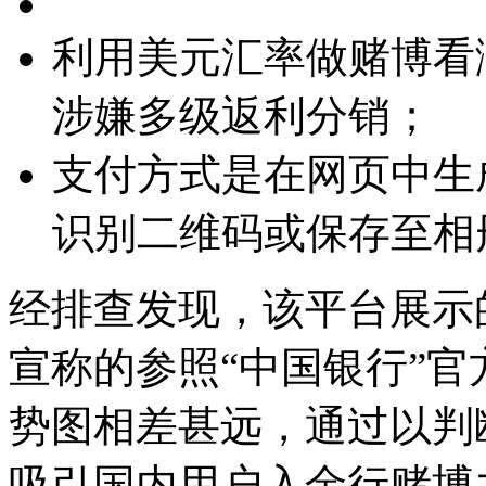
利用美元汇率做赌博看
涉嫌多级返利分销；
支付方式是在网页中生
识别二维码或保存至相
经排查发现，该平台展示
宣称的参照“中国银行”
势图相差甚远，通过以判
吸引国内用户入金行赌博