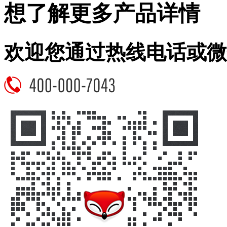
想了解更多产品详情
欢迎您通过热线电话或微