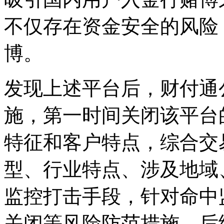
不仅存在资金安全的风险
博。
发现上述平台后，财付通
施，第一时间关闭该平台
特征和客户特点，综合交
型、行业特点、涉及地域
监控打击手段，针对命中
关闭等风险防范措施。后