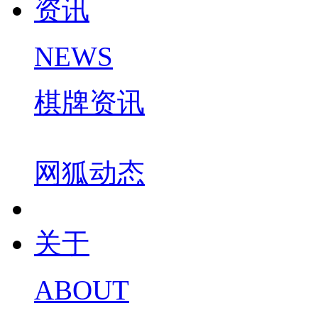
资讯
NEWS
棋牌资讯
网狐动态
关于
ABOUT