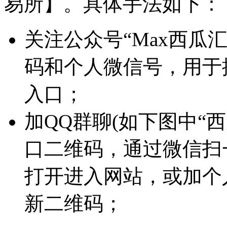
易所】。具体手法如下：
关注公众号“Max西瓜
码和个人微信号，用于
入口；
加QQ群聊(如下图中“
口二维码，通过微信扫
打开进入网站，或加个
新二维码；