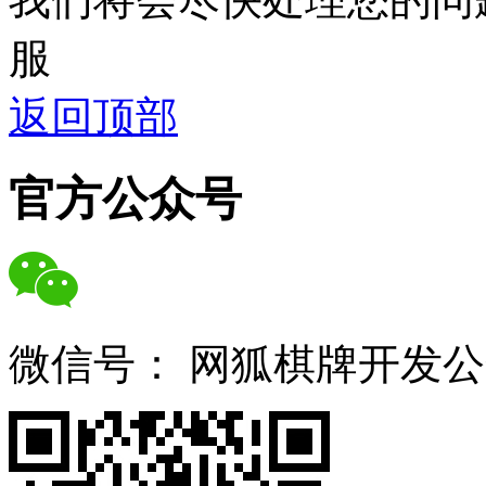
服
返回顶部
官方公众号
微信号：
网狐棋牌开发公