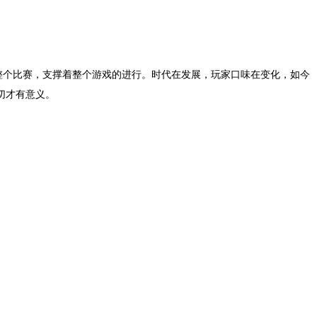
整个比赛，支撑着整个游戏的进行。时代在发展，玩家口味在变化，如今
切才有意义。