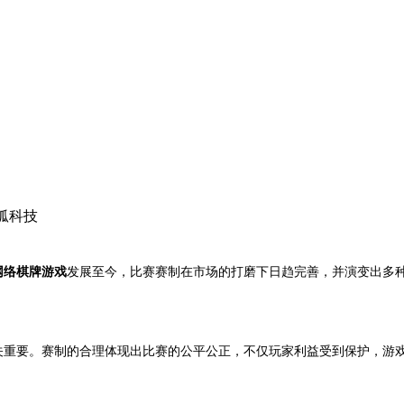
狐科技
网络棋牌游戏
发展至今，比赛赛制在市场的打磨下日趋完善，并演变出多
关重要。赛制的合理体现出比赛的公平公正，不仅玩家利益受到保护，游