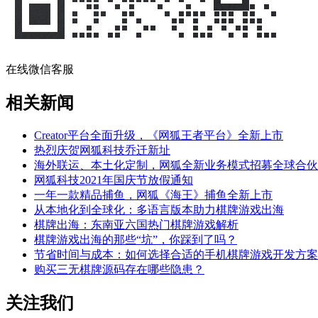
在线微信客服
相关新闻
Creator平台全面升级，《网狐王者平台》全新上市
热烈庆贺网狐科技乔迁新址
海外联运、本土化定制，网狐全新业务模式招募全球合伙
网狐科技2021年国庆节放假通知
一年一款精品捕鱼，网狐《海王》捕鱼全新上市
从本地化到全球化：多语言版本助力棋牌游戏出海
棋牌出海：东南亚六国热门棋牌游戏解析
棋牌游戏出海的那些“坑”，你踩到了吗？
节省时间与成本：如何选择合适的手机棋牌游戏开发方案
购买三无棋牌源码存在哪些隐患？
关注我们