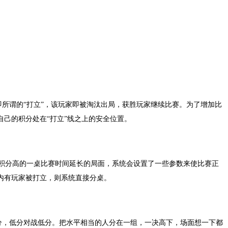
所谓的“打立”，该玩家即被淘汰出局，获胜玩家继续比赛。为了增加比
己的积分处在“打立”线之上的安全位置。
积分高的一桌比赛时间延长的局面，系统会设置了一些参数来使比赛正
内有玩家被打立，则系统直接分桌。
分，低分对战低分。把水平相当的人分在一组，一决高下，场面想一下都